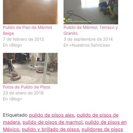
Pulido de Piso de Mármol
Pulido de Mármol, Terrazo y
Beige
Granito
7 de febrero de 2012
3 de septiembre de 2014
En «Blog»
En «Nuestros Servicios»
Fotos de Pulido de Pisos
23 de enero de 2018
En «Blog»
Etiquetado
pulido de pisos alex
,
pulido de pisos de
madera
,
pulido de pisos de marmol
,
pulido de pisos en
México
,
pulido y brillado de pisos
,
pulidores de pisos