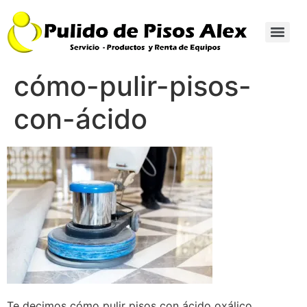
cómo-pulir-pisos-
con-ácido
Te decimos cómo pulir pisos con ácido oxálico