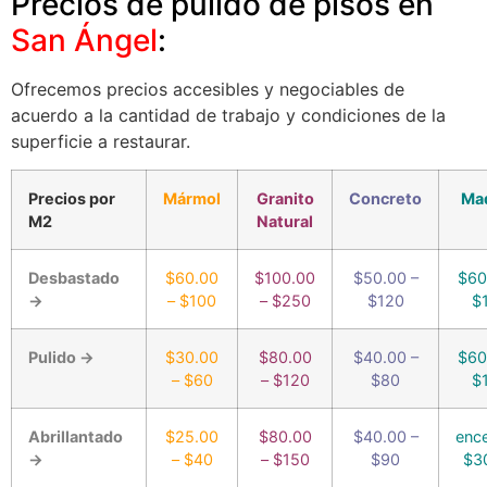
Precios de pulido de pisos en
San Ángel
:
Ofrecemos precios accesibles y negociables de
acuerdo a la cantidad de trabajo y condiciones de la
superficie a restaurar.
Precios por
Mármol
Granito
Concreto
Ma
M2
Natural
Desbastado
$60.00
$100.00
$50.00 –
$60
→
– $100
– $250
$120
$
Pulido →
$30.00
$80.00
$40.00 –
$60
– $60
– $120
$80
$
Abrillantado
$25.00
$80.00
$40.00 –
enc
→
– $40
– $150
$90
$3