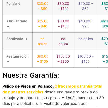
Pulido →
$30.00
$80.00
$40.00 –
$60
– $60
– $120
$80
$
Abrillantado
$25.00
$80.00
$40.00 –
enc
→
– $40
– $150
$90
$3
Barnizado →
no
no
no aplica
$70
aplica
aplica
$
Restauración
$80.00
$150.00
$100.00 –
$15
→
– $160
– $250
$150
– 
Nuestra Garantía:
Pulido de Pisos en Polanco,
Ofrecemos garantía total
de nuestros servicios
desde una muestra previa del
trabajo y acabado en sus pisos. Además cuenta con 30
días para solicitar una visita de valoración por